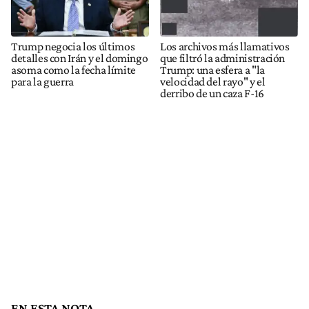
Trump negocia los últimos
Los archivos más llamativos
detalles con Irán y el domingo
que filtró la administración
asoma como la fecha límite
Trump: una esfera a "la
para la guerra
velocidad del rayo" y el
derribo de un caza F-16
EN ESTA NOTA