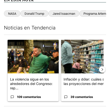
NASA
Donald Trump
Jared Isaacman
Programa Artemis
Noticias en Tendencia
Este listado muestra los artículos con más comentarios en los últim
Un artículo de tendencia con el título "La violencia sigue en l
Un artículo de tendencia con e
La violencia sigue en los
Inflación y dólar: cuáles son
alrededores del Congreso:
las proyecciones del merc...
rep...
109 comentarios
39 comentarios