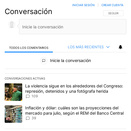
INICIAR SESIÓN
|
CREAR CUENTA
Conversación
SIGA ESTA CO
SEGUIR
LOS MÁS RECIENTES
TODOS LOS COMENTARIOS
Todos los comentarios
Inicie la conversación
CONVERSACIONES ACTIVAS
Este listado muestra los artículos con más comentarios en los últim
Un artículo de tendencia con el título "La violencia sigue en los 
La violencia sigue en los alrededores del Congreso:
represión, detenidos y una fotógrafa herida
109
Un artículo de tendencia con el título "Inflación y dólar: cuáles 
Inflación y dólar: cuáles son las proyecciones del
mercado para julio, según el REM del Banco Central
39