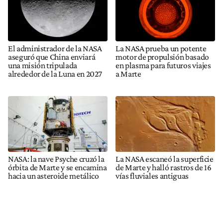
El administrador de la NASA
La NASA prueba un potente
aseguró que China enviará
motor de propulsión basado
una misión tripulada
en plasma para futuros viajes
alrededor de la Luna en 2027
a Marte
NASA: la nave Psyche cruzó la
La NASA escaneó la superficie
órbita de Marte y se encamina
de Marte y halló rastros de 16
hacia un asteroide metálico
vías fluviales antiguas