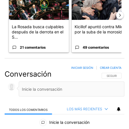
La Rosada busca culpables
Kicillof apuntó contra Milei
después de la derrota en el
por la suba de la morosida...
S...
21 comentarios
49 comentarios
INICIAR SESIÓN
|
CREAR CUENTA
Conversación
SIGA ESTA CO
SEGUIR
LOS MÁS RECIENTES
TODOS LOS COMENTARIOS
Todos los comentarios
Inicie la conversación