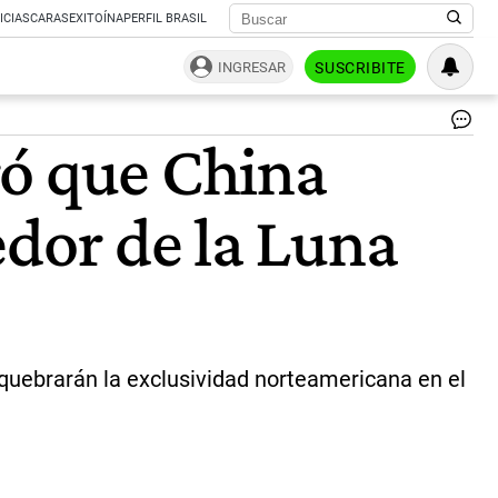
ICIAS
CARAS
EXITOÍNA
PERFIL BRASIL
INGRESAR
SUSCRIBITE
Lu
ró que China
Ar
II
|
edor de la Luna
NA
quebrarán la exclusividad norteamericana en el