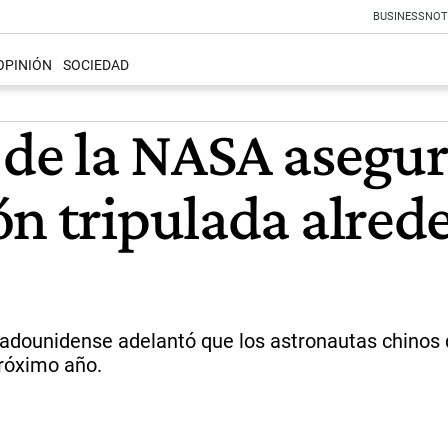
BUSINESS
NOT
OPINIÓN
SOCIEDAD
 de la NASA asegu
ón tripulada alred
adounidense adelantó que los astronautas chinos 
próximo año.