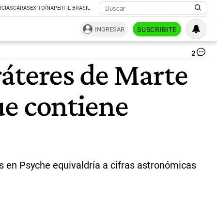
ICIAS
CARAS
EXITOÍNA
PERFIL BRASIL
INGRESAR
SUSCRIBITE
2
Mi
ráteres de Marte
Ps
de
la
que contiene
NA
|
NA
es en Psyche equivaldría a cifras astronómicas