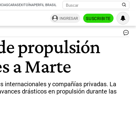
ICIAS
CARAS
EXITOÍNA
PERFIL BRASIL
INGRESAR
SUSCRIBITE
El
de propulsión
pr
el
des
es a Marte
en
el
JP
|
NA
as internacionales y compañías privadas. La
avances drásticos en propulsión durante las