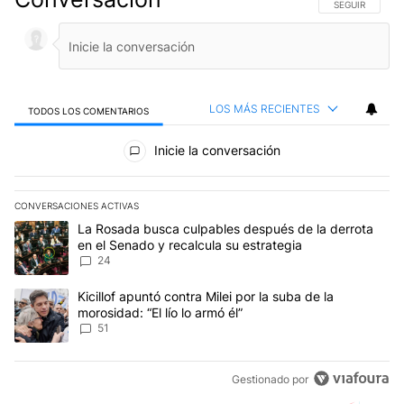
SIGA ESTA CO
SEGUIR
LOS MÁS RECIENTES
TODOS LOS COMENTARIOS
Todos los comentarios
Inicie la conversación
CONVERSACIONES ACTIVAS
Este listado muestra los artículos con más comentarios en los últim
Un artículo de tendencia con el título "La Rosada busca culpables
La Rosada busca culpables después de la derrota
en el Senado y recalcula su estrategia
24
Un artículo de tendencia con el título "Kicillof apuntó contra Milei 
Kicillof apuntó contra Milei por la suba de la
morosidad: “El lío lo armó él”
51
Gestionado por