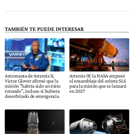
TAMBIÉN TE PUEDE INTERESAR
Astronauta de Artemis II,
Artemis III: la NASA empezó
Victor Glover afirmó que la
el ensamblaje del cohete SLS
misión "habría sido un éxito
para la misión que se lanzará
rotundo", incluso si hubiera
en 2027
desorbitado de emergencia