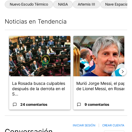
Nuevo Escudo Térmico
NASA
Artemis III
Nave Espacial O
Noticias en Tendencia
Este listado muestra los artículos con más comentarios en los últim
Un artículo de tendencia con el título "La Rosada busca culpabl
Un artículo de tendencia con e
La Rosada busca culpables
Murió Jorge Messi, el papá
después de la derrota en el
de Lionel Messi, en Rosario
S...
24 comentarios
9 comentarios
INICIAR SESIÓN
|
CREAR CUENTA
Conversación