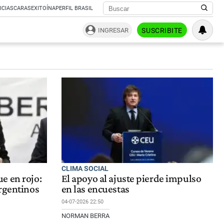
ICIAS
CARAS
EXITOÍNA
PERFIL BRASIL
INGRESAR
SUSCRIBITE
CLIMA SOCIAL
e en rojo:
El apoyo al ajuste pierde impulso
rgentinos
en las encuestas
04-07-2026 22:50
NORMAN BERRA