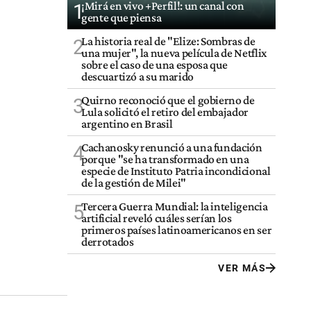
¡Mirá en vivo +Perfil!: un canal con
1
gente que piensa
La historia real de "Elize: Sombras de
2
una mujer", la nueva película de Netflix
sobre el caso de una esposa que
descuartizó a su marido
Quirno reconoció que el gobierno de
3
Lula solicitó el retiro del embajador
argentino en Brasil
Cachanosky renunció a una fundación
4
porque "se ha transformado en una
especie de Instituto Patria incondicional
de la gestión de Milei"
Tercera Guerra Mundial: la inteligencia
5
artificial reveló cuáles serían los
primeros países latinoamericanos en ser
derrotados
VER MÁS