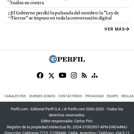
4
cuáles en contra
El Gobierno perdió la pulseada del nombre: la "Ley de
5
Tierras" se impuso en toda la conversación digital
VER MÁS
CANALES RSS
QUIENES SOMOS
CONTÁCTENOS
PRIVACIDAD
EQUIPO
REGLAS
Perfil.com - Editorial Perfil S.A.
| © Perfil.com 2006-2026 - Todos los
derechos reservados.
Editor responsable: Carlos Piro.
Registro de la propiedad intelectual RL-2024-31002957-APN-DNDA#MJ
Dirección:
California 2715
,
C1289ABI
,
CABA, Argentina
| Teléfono:
+54 9 11