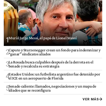
Murió Jorge Messi, el papá de Lionel Messi
1
Caputo y Sturzenegger crean un fondo para indemnizar y
2
“ganar” sindicatos aliados
La Rosada busca culpables después de la derrota en el
3
Senado y recalcula su estrategia
Estados Unidos: un futbolista argentino fue detenido por
4
el ICE en un aeropuerto de Florida
Senado caliente: llamados, negociaciones y un mapa de
5
aliados que se reconfigura
VER MÁS