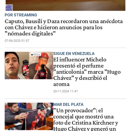
POR STREAMING
Caputo, Bausili y Daza recordaron una anécdota
con Chávez e hicieron anuncios para los
"nómades digitales"
07-06-2025 01:57
SIGUE EN VENEZUELA
El influencer Michelo
presentó el perfume
"anticolonia" marca "Hugo
Chávez" y describió el
aroma
20-11-2024 11:47
MAR DEL PLATA
"Un provocador": el
concejal que mostró una
foto de Cristina Kirchner y
Hugo Chávez y generó un