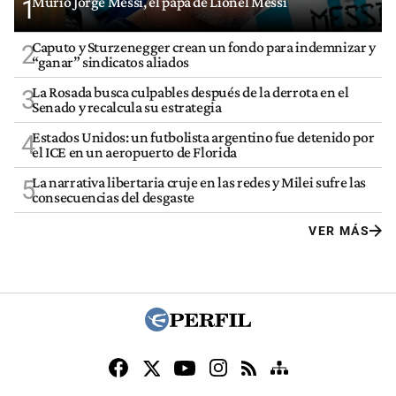
Murió Jorge Messi, el papá de Lionel Messi
1
Caputo y Sturzenegger crean un fondo para indemnizar y
2
“ganar” sindicatos aliados
La Rosada busca culpables después de la derrota en el
3
Senado y recalcula su estrategia
Estados Unidos: un futbolista argentino fue detenido por
4
el ICE en un aeropuerto de Florida
La narrativa libertaria cruje en las redes y Milei sufre las
5
consecuencias del desgaste
VER MÁS