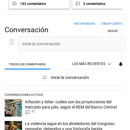
143 comentarios
5 comentarios
INICIAR SESIÓN
|
CREAR CUENTA
Conversación
SIGA ESTA CON
SEGUIR
LOS MÁS RECIENTES
TODOS LOS COMENTARIOS
Todos los comentarios
Inicie la conversación
CONVERSACIONES ACTIVAS
Este listado muestra los artículos con más comentarios en los últimos 
Un artículo de tendencia con el título "Inflación y dólar: cuáles son l
Inflación y dólar: cuáles son las proyecciones del
mercado para julio, según el REM del Banco Central
41
Un artículo de tendencia con el título "La violencia sigue en los alred
La violencia sigue en los alrededores del Congreso:
represión, detenidos y una fotógrafa herida