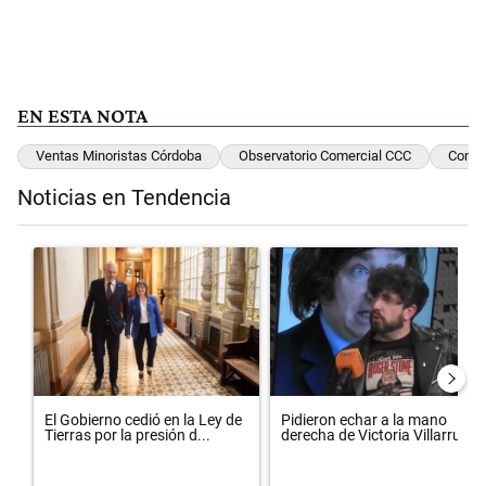
EN ESTA NOTA
Ventas Minoristas Córdoba
Observatorio Comercial CCC
Consu
Noticias en Tendencia
Este listado muestra los artículos con más comentarios en los últimos 
Un artículo de tendencia con el título "El Gobierno cedió en la Ley 
Un artículo de tendencia con el 
El Gobierno cedió en la Ley de
Pidieron echar a la mano
Tierras por la presión d...
derecha de Victoria Villarruel...