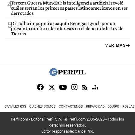
4
Tercera Guerra Mundial: la inteligencia artificial reveló
cuáles serían los primeros países latinoamericanos en ser
derrotados
5
Di Tullio impugnó a Joaquín Benegas Lynch por un
presunto conflicto de intereses en el debate de la Ley de
Tierras
VER MÁS
CANALES RSS
QUIENES SOMOS
CONTÁCTENOS
PRIVACIDAD
EQUIPO
REGLAS
Perfil.com - Editorial Perfil S.A.
| © Perfil.com 2006-2026 - Todos los
derechos reservados.
Editor responsable: Carlos Piro.