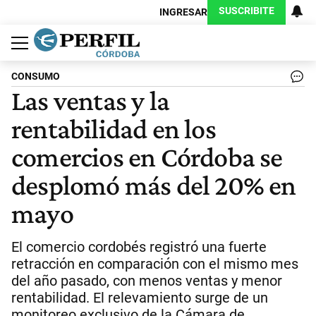
SUSCRIBITE
INGRESAR
Política
Economía
Judiciales
Sociedad
Cultura
Espectáculos
Deportes
Protagonistas
CONSUMO
Las ventas y la
rentabilidad en los
comercios en Córdoba se
desplomó más del 20% en
mayo
El comercio cordobés registró una fuerte
retracción en comparación con el mismo mes
del año pasado, con menos ventas y menor
rentabilidad. El relevamiento surge de un
monitoreo exclusivo de la Cámara de