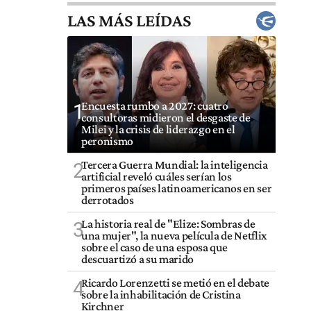
LAS MÁS LEÍDAS
Encuesta rumbo a 2027: cuatro
1
consultoras midieron el desgaste de
Milei y la crisis de liderazgo en el
peronismo
Tercera Guerra Mundial: la inteligencia
2
artificial reveló cuáles serían los
primeros países latinoamericanos en ser
derrotados
La historia real de "Elize: Sombras de
3
una mujer", la nueva película de Netflix
sobre el caso de una esposa que
descuartizó a su marido
Ricardo Lorenzetti se metió en el debate
4
sobre la inhabilitación de Cristina
Kirchner