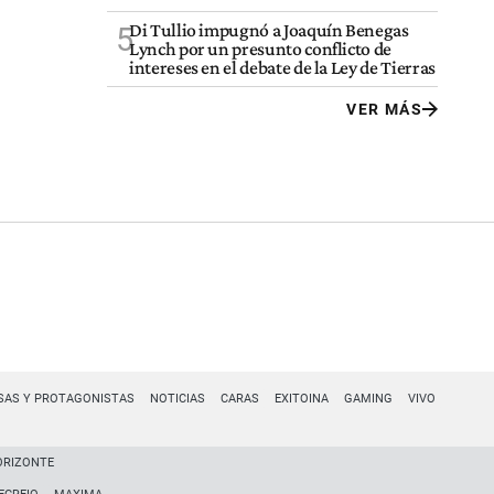
Di Tullio impugnó a Joaquín Benegas
5
Lynch por un presunto conflicto de
intereses en el debate de la Ley de Tierras
VER MÁS
SAS Y PROTAGONISTAS
NOTICIAS
CARAS
EXITOINA
GAMING
VIVO
ORIZONTE