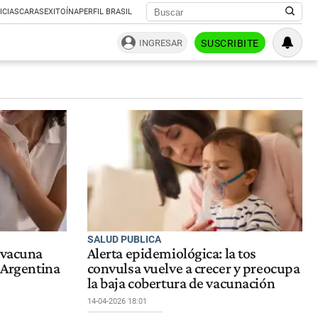
ICIAS
CARAS
EXITOÍNA
PERFIL BRASIL
INGRESAR
SUSCRIBITE
SALUD PUBLICA
 vacuna
Alerta epidemiológica: la tos
n Argentina
convulsa vuelve a crecer y preocupa
la baja cobertura de vacunación
14-04-2026 18:01