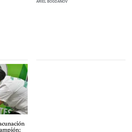
ARIEL BOGDANOV
vacunación
arampión: