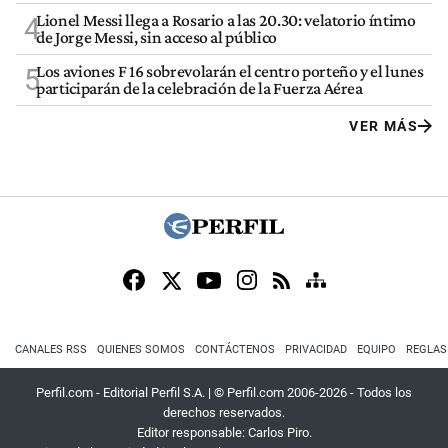
Lionel Messi llega a Rosario a las 20.30: velatorio íntimo
4
de Jorge Messi, sin acceso al público
Los aviones F 16 sobrevolarán el centro porteño y el lunes
5
participarán de la celebración de la Fuerza Aérea
VER MÁS
CANALES RSS
QUIENES SOMOS
CONTÁCTENOS
PRIVACIDAD
EQUIPO
REGLAS
Perfil.com - Editorial Perfil S.A.
| © Perfil.com 2006-2026 - Todos los
derechos reservados.
Editor responsable: Carlos Piro.