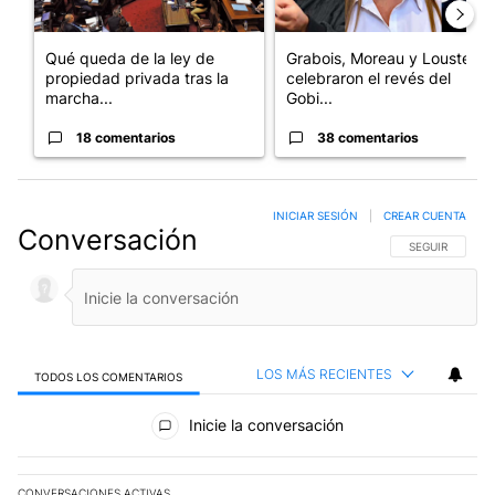
Qué queda de la ley de
Grabois, Moreau y Lousteau
propiedad privada tras la
celebraron el revés del
marcha...
Gobi...
18 comentarios
38 comentarios
INICIAR SESIÓN
|
CREAR CUENTA
Conversación
SIGA ESTA CO
SEGUIR
LOS MÁS RECIENTES
TODOS LOS COMENTARIOS
Todos los comentarios
Inicie la conversación
CONVERSACIONES ACTIVAS