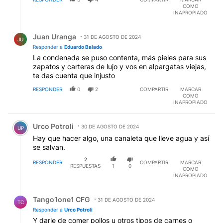
COMO
INAPROPIADO
Respuesta de Juan Uranga.
Juan Uranga
31 DE AGOSTO DE 2024
JU
Responder a
Eduardo Balado
La condenada se puso contenta, más pieles para sus
zapatos y carteras de lujo y vos en alpargatas viejas,
te das cuenta que injusto
RESPONDER
0
2
COMPARTIR
MARCAR
COMO
INAPROPIADO
Comentario de Urco Potroli.
Urco Potroli
30 DE AGOSTO DE 2024
UP
Hay que hacer algo, una canaleta que lleve agua y así
se salvan.
2
RESPONDER
COMPARTIR
MARCAR
RESPUESTAS
1
0
COMO
INAPROPIADO
Respuesta de Tango1one1 CFG.
Tango1one1 CFG
31 DE AGOSTO DE 2024
TC
Responder a
Urco Potroli
Y darle de comer pollos u otros tipos de carnes o