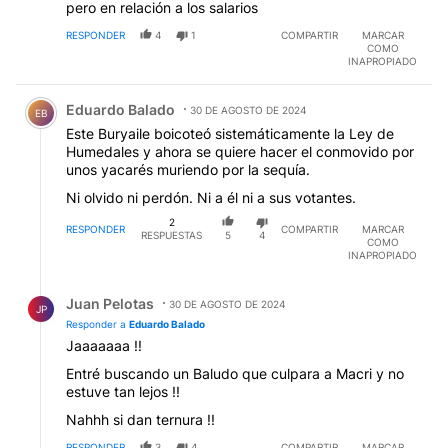
pero en relación a los salarios
RESPONDER
4
1
COMPARTIR
MARCAR
COMO
INAPROPIADO
Comentario de Eduardo Balado.
Eduardo Balado
30 DE AGOSTO DE 2024
EB
Este Buryaile boicoteó sistemáticamente la Ley de
Humedales y ahora se quiere hacer el conmovido por
unos yacarés muriendo por la sequía.
Ni olvido ni perdón. Ni a él ni a sus votantes.
2
RESPONDER
COMPARTIR
MARCAR
RESPUESTAS
5
4
COMO
INAPROPIADO
Respuesta de Juan Pelotas.
Juan Pelotas
30 DE AGOSTO DE 2024
JP
Responder a
Eduardo Balado
Jaaaaaaa !!
Entré buscando un Baludo que culpara a Macri y no
estuve tan lejos !!
Nahhh si dan ternura !!
RESPONDER
3
4
COMPARTIR
MARCAR