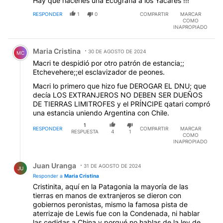
Hay que hacerles una Ecografia a los Yacares !!!
RESPONDER
1
0
COMPARTIR
MARCAR
COMO
INAPROPIADO
Comentario de Maria Cristina.
Maria Cristina
30 DE AGOSTO DE 2024
MC
Macri te despidió por otro patrón de estancia;;
Etchevehere;;el esclavizador de peones.
Macri lo primero que hizo fue DEROGAR EL DNU; que
decía LOS EXTRANJEROS NO DEBEN SER DUEÑOS
DE TIERRAS LIMITROFES y el PRÍNCIPE qatari compró
una estancia uniendo Argentina con Chile.
1
RESPONDER
COMPARTIR
MARCAR
RESPUESTA
4
1
COMO
INAPROPIADO
Respuesta de Juan Uranga.
Juan Uranga
31 DE AGOSTO DE 2024
JU
Responder a
Maria Cristina
Cristinita, aquí en la Patagonia la mayoría de las
tierras en manos de extranjeros se dieron con
gobiernos peronistas, mismo la famosa pista de
aterrizaje de Lewis fue con la Condenada, ni hablar
las cedidas a China y porqué no hablas de la ley de