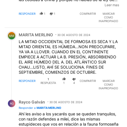
glaciares de la escribania K que tanto daño hace a
Leer mas
nuestros recursos naturales que fue hecha a la
RESPONDER
1
1
COMPARTIR
MARCAR
medida de las megamineras.
COMO
INAPROPIADO
Comentario de MARITA MERLINO.
MARITA MERLINO
30 DE AGOSTO DE 2024
MM
LA MITAD OCCIDENTAL DE FORMOSA ES SECA Y LA
MITAD ORIENTAL ES HÚMEDA...NON PREOCUPARE,
YA VA A LLOVER. CUANDO EN EL CONTINENTE
EMPIECE A ACTUAR LA B. PRESIÓN, ABSORBIENDO
EL AIRE HÚMEDO DEL A. DEL ATLÁNTICO SUR
CHAU...LISTO, AHÍ SE SOLUCIONA. FINES DE
SEPTIEMBRE, COMIENZOS DE OCTUBRE.
1
RESPONDER
COMPARTIR
MARCAR
RESPUESTA
1
4
COMO
INAPROPIADO
Respuesta de Rayco Galván.
Rayco Galván
30 DE AGOSTO DE 2024
RG
Responder a
MARITA MERLINO
Ahí les aviso a los yacarés que se queden tranquilos,
con razón defendes a milei, dice las mismas
estupideces que vos en relación a la fauna formoseña