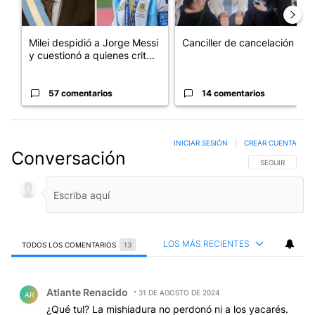
Milei despidió a Jorge Messi
Canciller de cancelación
y cuestionó a quienes crit...
57 comentarios
14 comentarios
INICIAR SESIÓN
|
CREAR CUENTA
Conversación
SIGA ESTA CO
SEGUIR
LOS MÁS RECIENTES
TODOS LOS COMENTARIOS
13
Todos los comentarios
Comentario de Atlante Renacido.
Atlante Renacido
31 DE AGOSTO DE 2024
AR
¿Qué tul? La mishiadura no perdonó ni a los yacarés.