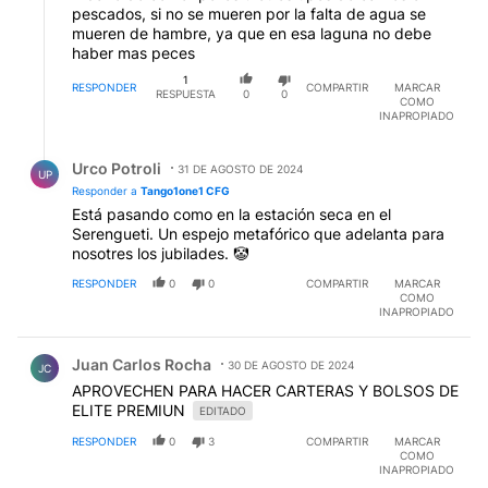
pescados, si no se mueren por la falta de agua se
mueren de hambre, ya que en esa laguna no debe
haber mas peces
1
RESPONDER
COMPARTIR
MARCAR
RESPUESTA
0
0
COMO
INAPROPIADO
Respuesta de Urco Potroli.
Urco Potroli
31 DE AGOSTO DE 2024
UP
Responder a
Tango1one1 CFG
Está pasando como en la estación seca en el
Serengueti. Un espejo metafórico que adelanta para
nosotres los jubilades. 🤡
RESPONDER
0
0
COMPARTIR
MARCAR
COMO
INAPROPIADO
Comentario de Juan Carlos Rocha.
Juan Carlos Rocha
30 DE AGOSTO DE 2024
JC
APROVECHEN PARA HACER CARTERAS Y BOLSOS DE
ELITE PREMIUN
EDITADO
RESPONDER
0
3
COMPARTIR
MARCAR
COMO
INAPROPIADO