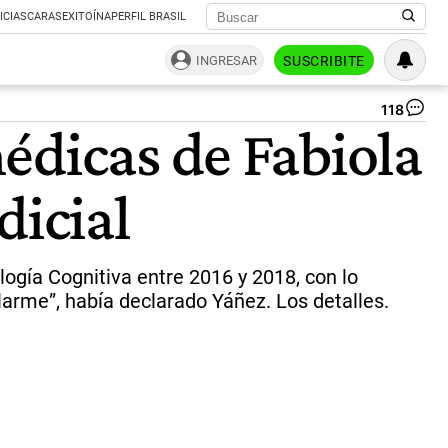
ICIAS
CARAS
EXITOÍNA
PERFIL BRASIL
INGRESAR
SUSCRIBITE
118
Un
édicas de Fabiola
30
de
la
dicial
so
le
cre
a
Fa
gía Cognitiva entre 2016 y 2018, con lo
Yá
me”, había declarado Yáñez. Los detalles.
so
la
de
po
vio
de
gé
y