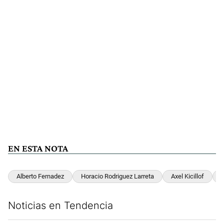
EN ESTA NOTA
Alberto Fernadez
Horacio Rodriguez Larreta
Axel Kicillof
Noticias en Tendencia
Este listado muestra los artículos con más comentarios en los últim