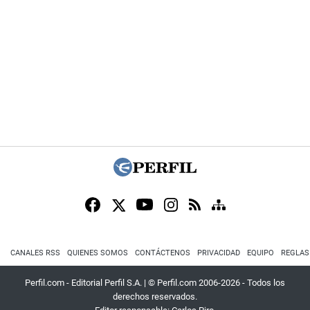
CANALES RSS
QUIENES SOMOS
CONTÁCTENOS
PRIVACIDAD
EQUIPO
REGLAS
Perfil.com - Editorial Perfil S.A.
| © Perfil.com 2006-2026 - Todos los
derechos reservados.