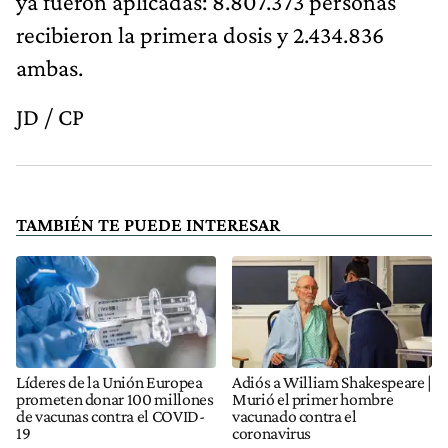
ya fueron aplicadas: 8.807.373 personas
recibieron la primera dosis y 2.434.836
ambas.
JD / CP
TAMBIÉN TE PUEDE INTERESAR
Líderes de la Unión Europea
Adiós a William Shakespeare |
prometen donar 100 millones
Murió el primer hombre
de vacunas contra el COVID-
vacunado contra el
19
coronavirus