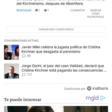
del Kirchnerismo, despues de Albertitere.
RESPONDER
7
1
COMPARTIR
MARCAR
COMO
INAPROPIADO
CARGAR MÁS COMENTARIOS
CONVERSACIONES ACTIVAS
Este listado muestra los artículos con más comentarios en los últim
Un artículo de tendencia con el título "Javier Milei celebra la jug
Javier Milei celebra la jugada política de Cristina
Kirchner que desgasta al peronismo
84
Un artículo de tendencia con el título "Jorge Gorini, el juez del
Jorge Gorini, el juez del caso Vialidad, declaró que
Cristina Kirchner está pagando las consecuencias de
cometer "un delito comprobado"
112
Gestionado por