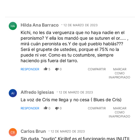
Comentario de Hilda Ana Barraco.
Hilda Ana Barraco
12 DE MARZO DE 2023
HA
Kichi, no les da verguenza que no haya nadie en el
peronismo? Y ella los mandó que se suturen el or..... ,
mirá cuán peronista es.Y de qué pueblo hablás???
Será el grupete de ustedes, porque el 75% no la
puede ni ver. Como es tu costumbre, siempre
haciendo pis fuera del tarro.
RESPONDER
5
0
COMPARTIR
MARCAR
COMO
INAPROPIADO
Comentario de Alfredo Iglesias.
Alfredo Iglesias
12 DE MARZO DE 2023
AI
La voz de Cris me llega y no cesa ( Blues de Cris)
RESPONDER
0
0
COMPARTIR
MARCAR
COMO
INAPROPIADO
Comentario de Carlos Brun.
Carlos Brun
12 DE MARZO DE 2023
CB
Sin duda, "pudio" Kicillof es el funcionario mas INUTIL