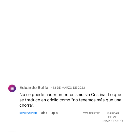
Comentario de Eduardo Buffa.
Eduardo Buffa
13 DE MARZO DE 2023
EB
No se puede hacer un peronismo sin Cristina. Lo que
se traduce en criollo como "no tenemos más que una
chorra".
RESPONDER
1
0
COMPARTIR
MARCAR
COMO
INAPROPIADO
Comentario de Oscar Del.