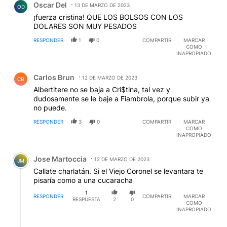
Oscar Del
13 DE MARZO DE 2023
OD
¡fuerza cristina! QUE LOS BOLSOS CON LOS
DOLARES SON MUY PESADOS
RESPONDER
1
0
COMPARTIR
MARCAR
COMO
INAPROPIADO
Comentario de Carlos Brun.
Carlos Brun
12 DE MARZO DE 2023
CB
Albertitere no se baja a Cri$tina, tal vez y
dudosamente se le baje a Fiambrola, porque subir ya
no puede.
RESPONDER
3
0
COMPARTIR
MARCAR
COMO
INAPROPIADO
Comentario de Jose Martoccia.
Jose Martoccia
12 DE MARZO DE 2023
JM
Callate charlatán. Si el Viejo Coronel se levantara te
pisaría como a una cucaracha
1
RESPONDER
COMPARTIR
MARCAR
RESPUESTA
2
0
COMO
INAPROPIADO
Respuesta de Carlos Brun.