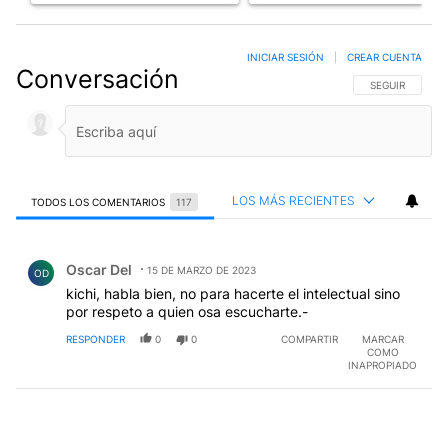
INICIAR SESIÓN
|
CREAR CUENTA
Conversación
SIGA ESTA CO
SEGUIR
LOS MÁS RECIENTES
TODOS LOS COMENTARIOS
117
Todos los comentarios
Comentario de Oscar Del.
Oscar Del
15 DE MARZO DE 2023
OD
kichi, habla bien, no para hacerte el intelectual sino
por respeto a quien osa escucharte.-
RESPONDER
0
0
COMPARTIR
MARCAR
COMO
INAPROPIADO