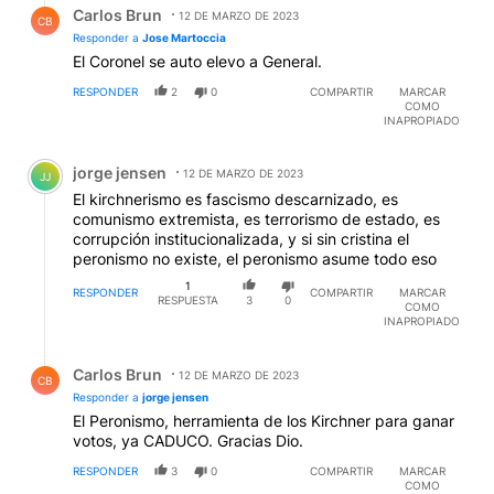
Carlos Brun
12 DE MARZO DE 2023
CB
Responder a
Jose Martoccia
El Coronel se auto elevo a General.
RESPONDER
2
0
COMPARTIR
MARCAR
COMO
INAPROPIADO
Comentario de jorge jensen.
jorge jensen
12 DE MARZO DE 2023
JJ
El kirchnerismo es fascismo descarnizado, es
comunismo extremista, es terrorismo de estado, es
corrupción institucionalizada, y si sin cristina el
peronismo no existe, el peronismo asume todo eso
1
RESPONDER
COMPARTIR
MARCAR
RESPUESTA
3
0
COMO
INAPROPIADO
Respuesta de Carlos Brun.
Carlos Brun
12 DE MARZO DE 2023
CB
Responder a
jorge jensen
El Peronismo, herramienta de los Kirchner para ganar
votos, ya CADUCO. Gracias Dio.
RESPONDER
3
0
COMPARTIR
MARCAR
COMO