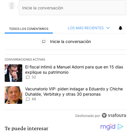
LOS MÁS RECIENTES
TODOS LOS COMENTARIOS
Todos los comentarios
Inicie la conversación
CONVERSACIONES ACTIVAS
Este listado muestra los artículos con más comentarios en los últim
Un artículo de tendencia con el título "El fiscal intimó a Manuel 
El fiscal intimó a Manuel Adorni para que en 15 días
explique su patrimonio
32
Un artículo de tendencia con el título "Vacunatorio VIP: piden in
Vacunatorio VIP: piden indagar a Eduardo y Chiche
Duhalde, Verbitsky y otras 30 personas
46
Gestionado por