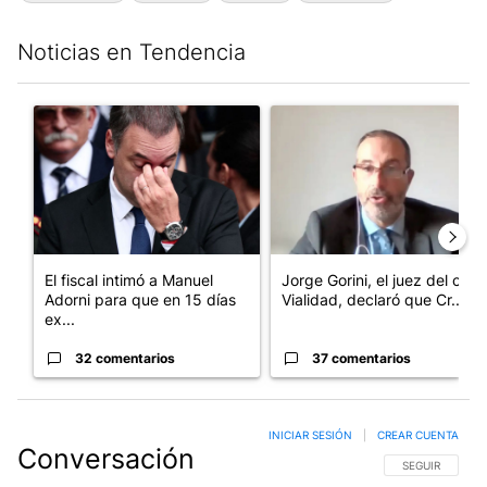
Noticias en Tendencia
Este listado muestra los artículos con más comentarios en los últim
Un artículo de tendencia con el título "El fiscal intimó a Manue
Un artículo de tendencia con e
El fiscal intimó a Manuel
Jorge Gorini, el juez del caso
Adorni para que en 15 días
Vialidad, declaró que Cr...
ex...
32 comentarios
37 comentarios
INICIAR SESIÓN
|
CREAR CUENTA
Conversación
SIGA ESTA CO
SEGUIR