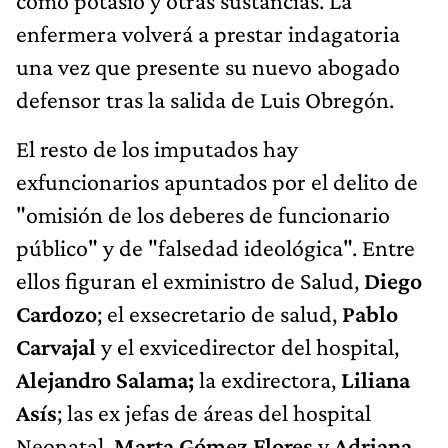
como potasio y otras sustancias. La
enfermera volverá a prestar indagatoria
una vez que presente su nuevo abogado
defensor tras la salida de Luis Obregón.
El resto de los imputados hay
exfuncionarios apuntados por el delito de
"omisión de los deberes de funcionario
público" y de "falsedad ideológica". Entre
ellos figuran el exministro de Salud,
Diego
Cardozo
; el exsecretario de salud,
Pablo
Carvajal
y el exvicedirector del hospital,
Alejandro Salama;
la exdirectora,
Liliana
Asís
; las ex jefas de áreas del hospital
Neonatal,
Marta Gómez Flores
y
Adriana