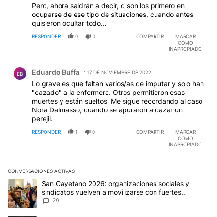
Pero, ahora saldrán a decir, q son los primero en
ocuparse de ese tipo de situaciones, cuando antes
quisieron ocultar todo...
RESPONDER
0
0
COMPARTIR
MARCAR
COMO
INAPROPIADO
Comentario de Eduardo Buffa.
Eduardo Buffa
17 DE NOVIEMBRE DE 2022
EB
Lo grave es que faltan varios/as de imputar y solo han
"cazado" a la enfermera. Otros permitieron esas
muertes y están sueltos. Me sigue recordando al caso
Nora Dalmasso, cuando se apuraron a cazar un
perejil.
RESPONDER
1
0
COMPARTIR
MARCAR
COMO
INAPROPIADO
CONVERSACIONES ACTIVAS
Este listado muestra los artículos con más comentarios en los últim
Un artículo de tendencia con el título "San Cayetano 2026: organi
San Cayetano 2026: organizaciones sociales y
sindicatos vuelven a movilizarse con fuertes
reclamos al Gobierno
29