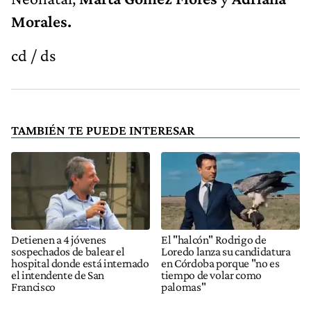
Morales.
cd / ds
TAMBIÉN TE PUEDE INTERESAR
Detienen a 4 jóvenes
El "halcón" Rodrigo de
sospechados de balear el
Loredo lanza su candidatura
hospital donde está internado
en Córdoba porque "no es
el intendente de San
tiempo de volar como
Francisco
palomas"