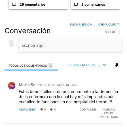
29 comentarios
2 comentarios
INICIAR SESIÓN
|
CREAR CUENTA
Conversación
SIGA ESTA CO
SEGUIR
LOS MÁS RECIENTES
TODOS LOS COMENTARIOS
3
Todos los comentarios
Comentario de Marie Sc.
Marie Sc
17 DE NOVIEMBRE DE 2022
MS
Estos bebes fallecieron posteriormente a la detención
de la enfermera con lo cual hay más implicados aún
cumpliendo funciones en ese hospital del terror!!!!!
RESPONDER
0
0
COMPARTIR
MARCAR
COMO
INAPROPIADO