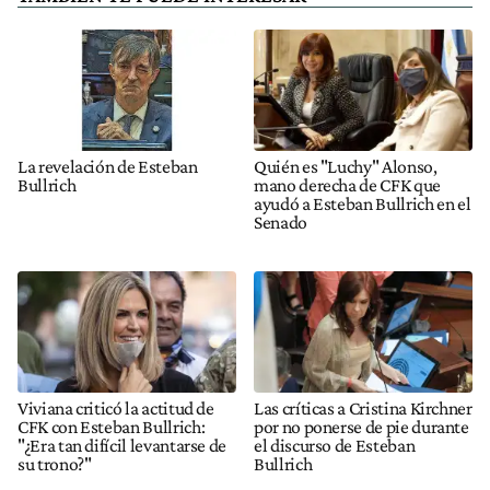
La revelación de Esteban
Quién es "Luchy" Alonso,
Bullrich
mano derecha de CFK que
ayudó a Esteban Bullrich en el
Senado
Viviana criticó la actitud de
Las críticas a Cristina Kirchner
CFK con Esteban Bullrich:
por no ponerse de pie durante
"¿Era tan difícil levantarse de
el discurso de Esteban
su trono?"
Bullrich