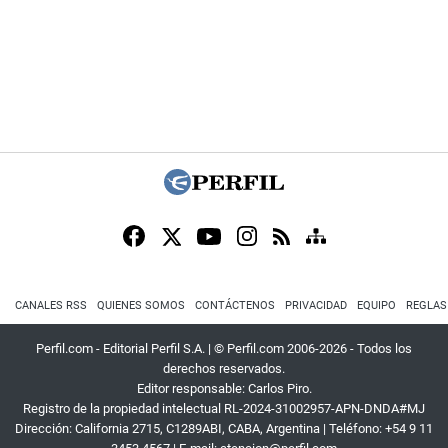
CANALES RSS
QUIENES SOMOS
CONTÁCTENOS
PRIVACIDAD
EQUIPO
REGLAS
Perfil.com - Editorial Perfil S.A.
| © Perfil.com 2006-2026 - Todos los
derechos reservados.
Editor responsable: Carlos Piro.
Registro de la propiedad intelectual RL-2024-31002957-APN-DNDA#MJ
Dirección:
California 2715
,
C1289ABI
,
CABA, Argentina
| Teléfono:
+54 9 11