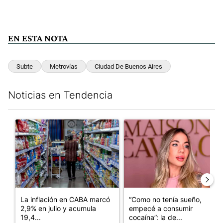
EN ESTA NOTA
Subte
Metrovías
Ciudad De Buenos Aires
Noticias en Tendencia
Este listado muestra los artículos con más comentarios en los últim
Un artículo de tendencia con el título "La inflación en CABA m
Un artículo de tendencia con 
La inflación en CABA marcó
“Como no tenía sueño,
2,9% en julio y acumula
empecé a consumir
19,4...
cocaína”: la de...