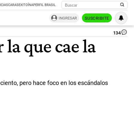
ICIAS
CARAS
EXITOÍNA
PERFIL BRASIL
INGRESAR
SUSCRIBITE
134
En
 la que cae la
Zu
Có
|
Ce
 ciento, pero hace foco en los escándalos