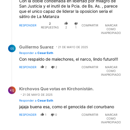
Con la doble condenada en libertad por milagro de
San Justicia y el inutil de la Pcia. de Bs. As. , parece
que el unico capaz de liderar la oposicion seria el
sátiro de La Matanza
2
RESPONDER
COMPARTIR
MARCAR
RESPUESTAS
2
1
COMO
INAPROPIADO
Respuesta de Guillermo Suarez.
Guillermo Suarez
21 DE MAYO DE 2025
GS
Responder a
Cesar Esth
Con respaldo de malechores, el narco, lindo futuro!!!
RESPONDER
2
2
COMPARTIR
MARCAR
COMO
INAPROPIADO
Respuesta de Kirchovos Que votas en Kirchonistán..
Kirchovos Que votas en Kirchonistán.
KQ
21 DE MAYO DE 2025
Responder a
Cesar Esth
jajaja buena esa, como el genocida del conurbano
RESPONDER
1
0
COMPARTIR
MARCAR
COMO
INAPROPIADO