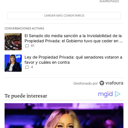
INAPROPIADO
CARGAR MÁS COMENTARIOS
CONVERSACIONES ACTIVAS
Este listado muestra los artículos con más comentarios en los últim
Un artículo de tendencia con el título "El Senado dio media sanció
El Senado dio media sanción a la Inviolabilidad de la
Propiedad Privada: el Gobierno tuvo que ceder en la
Ley del Manejo del Fuego
61
Un artículo de tendencia con el título "Ley de Propiedad Privada:
Ley de Propiedad Privada: qué senadores votaron a
favor y cuáles en contra
4
Gestionado por