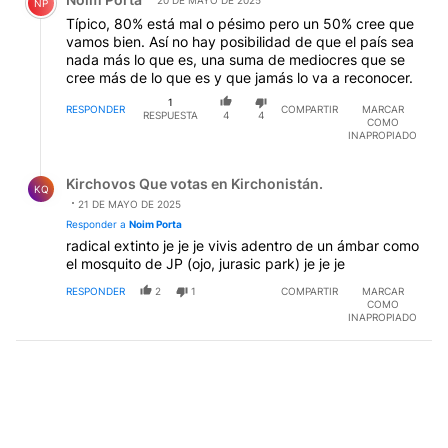
20 DE MAYO DE 2025
NP
Típico, 80% está mal o pésimo pero un 50% cree que
vamos bien. Así no hay posibilidad de que el país sea
nada más lo que es, una suma de mediocres que se
cree más de lo que es y que jamás lo va a reconocer.
1
RESPONDER
COMPARTIR
MARCAR
RESPUESTA
4
4
COMO
INAPROPIADO
Respuesta de Kirchovos Que votas en Kirchonistán..
Kirchovos Que votas en Kirchonistán.
KQ
21 DE MAYO DE 2025
Responder a
Noim Porta
radical extinto je je je vivis adentro de un ámbar como
el mosquito de JP (ojo, jurasic park) je je je
RESPONDER
2
1
COMPARTIR
MARCAR
COMO
INAPROPIADO