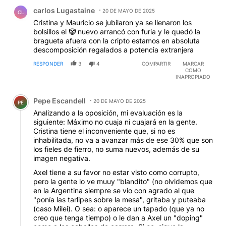
Comentario de carlos Lugastaine.
carlos Lugastaine
20 DE MAYO DE 2025
CL
Cristina y Mauricio se jubilaron ya se llenaron los
bolsillos el 🤡 nuevo arrancó con furia y le quedó la
bragueta afuera con la cripto estamos en absoluta
descomposición regalados a potencia extranjera
RESPONDER
3
4
COMPARTIR
MARCAR
COMO
INAPROPIADO
Comentario de Pepe Escandell.
Pepe Escandell
20 DE MAYO DE 2025
PE
Analizando a la oposición, mi evaluación es la
siguiente: Máximo no cuaja ni cuajará en la gente.
Cristina tiene el inconveniente que, si no es
inhabilitada, no va a avanzar más de ese 30% que son
los fieles de fierro, no suma nuevos, además de su
imagen negativa.
Axel tiene a su favor no estar visto como corrupto,
pero la gente lo ve muuy "blandito" (no olvidemos que
en la Argentina siempre se vio con agrado al que
"ponía las tarlipes sobre la mesa", gritaba y puteaba
(caso Milei). O sea: o aparece un tapado (que ya no
creo que tenga tiempo) o le dan a Axel un "doping"