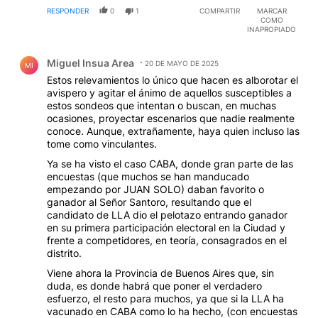
RESPONDER
0
1
COMPARTIR
MARCAR
COMO
INAPROPIADO
Comentario de Miguel Insua Area.
Miguel Insua Area
20 DE MAYO DE 2025
MI
Estos relevamientos lo único que hacen es alborotar el
avispero y agitar el ánimo de aquellos susceptibles a
estos sondeos que intentan o buscan, en muchas
ocasiones, proyectar escenarios que nadie realmente
conoce. Aunque, extrañamente, haya quien incluso las
tome como vinculantes.
Ya se ha visto el caso CABA, donde gran parte de las
encuestas (que muchos se han manducado
empezando por JUAN SOLO) daban favorito o
ganador al Señor Santoro, resultando que el
candidato de LLA dio el pelotazo entrando ganador
en su primera participación electoral en la Ciudad y
frente a competidores, en teoría, consagrados en el
distrito.
Viene ahora la Provincia de Buenos Aires que, sin
duda, es donde habrá que poner el verdadero
esfuerzo, el resto para muchos, ya que si la LLA ha
vacunado en CABA como lo ha hecho, (con encuestas