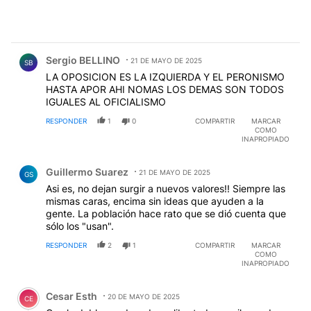
Comentario de Sergio BELLINO.
Sergio BELLINO
21 DE MAYO DE 2025
SB
LA OPOSICION ES LA IZQUIERDA Y EL PERONISMO
HASTA APOR AHI NOMAS LOS DEMAS SON TODOS
IGUALES AL OFICIALISMO
RESPONDER
1
0
COMPARTIR
MARCAR
COMO
INAPROPIADO
Comentario de Guillermo Suarez.
Guillermo Suarez
21 DE MAYO DE 2025
GS
Asi es, no dejan surgir a nuevos valores!! Siempre las
mismas caras, encima sin ideas que ayuden a la
gente. La población hace rato que se dió cuenta que
sólo los "usan".
RESPONDER
2
1
COMPARTIR
MARCAR
COMO
INAPROPIADO
Comentario de Cesar Esth.
Cesar Esth
20 DE MAYO DE 2025
CE