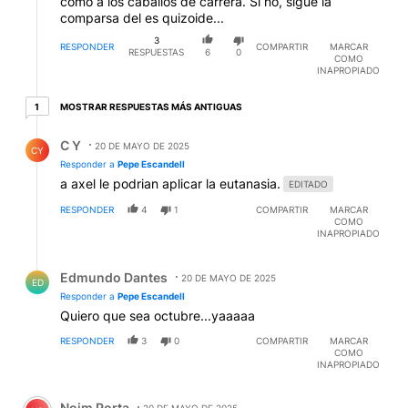
como a los caballos de carrera. Si no, sigue la
comparsa del es quizoide...
3
RESPONDER
COMPARTIR
MARCAR
RESPUESTAS
6
0
COMO
INAPROPIADO
1 respuesta más antiguas
MOSTRAR RESPUESTAS MÁS ANTIGUAS
1
Respuesta de C Y.
C Y
20 DE MAYO DE 2025
CY
Responder a
Pepe Escandell
a axel le podrian aplicar la eutanasia.
EDITADO
RESPONDER
4
1
COMPARTIR
MARCAR
COMO
INAPROPIADO
Respuesta de Edmundo Dantes.
Edmundo Dantes
20 DE MAYO DE 2025
ED
Responder a
Pepe Escandell
Quiero que sea octubre...yaaaaa
RESPONDER
3
0
COMPARTIR
MARCAR
COMO
INAPROPIADO
Comentario de Noim Porta.
Noim Porta