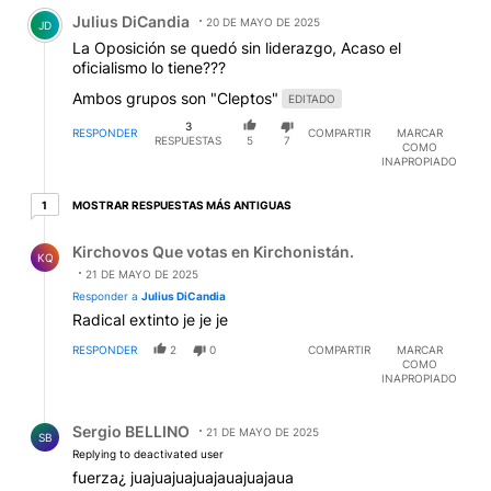
Comentario de Julius DiCandia.
Julius DiCandia
20 DE MAYO DE 2025
JD
La Oposición se quedó sin liderazgo, Acaso el
oficialismo lo tiene???
Ambos grupos son "Cleptos"
EDITADO
3
RESPONDER
COMPARTIR
MARCAR
RESPUESTAS
5
7
COMO
INAPROPIADO
1 respuesta más antiguas
MOSTRAR RESPUESTAS MÁS ANTIGUAS
1
Respuesta de Kirchovos Que votas en Kirchonistán..
Kirchovos Que votas en Kirchonistán.
KQ
21 DE MAYO DE 2025
Responder a
Julius DiCandia
Radical extinto je je je
RESPONDER
2
0
COMPARTIR
MARCAR
COMO
INAPROPIADO
Respuesta de Sergio BELLINO.
Sergio BELLINO
21 DE MAYO DE 2025
SB
Replying to deactivated user
fuerza¿ juajuajuajuajauajuajaua