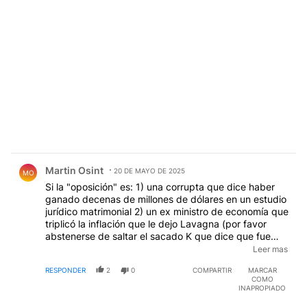
Comentario de Martin Osint.
Martin Osint
20 DE MAYO DE 2025
MO
Si la "oposición" es: 1) una corrupta que dice haber
ganado decenas de millones de dólares en un estudio
jurídico matrimonial 2) un ex ministro de economía que
triplicó la inflación que le dejo Lavagna (por favor
abstenerse de saltar el sacado K que dice que fue
con aumento de salarios " los salarios suben por
Leer mas
escalera y los precios por ascensor" Juan Domingo
RESPONDER
2
0
COMPARTIR
MARCAR
Perón) 3) un ex presidente que quería hacer lo mismo
COMO
que esté pero no se animó, entonces como
INAPROPIADO
sorprenderse que no hay oposición?