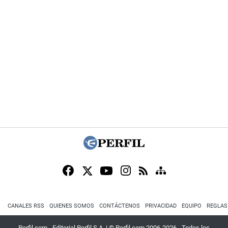
CANALES RSS
QUIENES SOMOS
CONTÁCTENOS
PRIVACIDAD
EQUIPO
REGLAS
Perfil.com - Editorial Perfil S.A.
| © Perfil.com 2006-2026 - Todos los