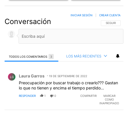
INICIAR SESIÓN
|
CREAR CUENTA
Conversación
SIGA ESTA CO
SEGUIR
LOS MÁS RECIENTES
TODOS LOS COMENTARIOS
3
Todos los comentarios
Comentario de Laura Garros.
Laura Garros
19 DE SEPTIEMBRE DE 2022
LG
Preocupación por buscar trabajo o crearlo??? Gastan
lo que no tienen y encima el tiempo perdido...
RESPONDER
1
0
COMPARTIR
MARCAR
COMO
INAPROPIADO