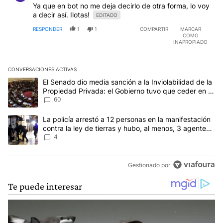
Ya que en bot no me deja decirlo de otra forma, lo voy
a decir así. Ilotas!
EDITADO
RESPONDER
1
1
COMPARTIR
MARCAR
COMO
INAPROPIADO
CONVERSACIONES ACTIVAS
Este listado muestra los artículos con más comentarios en los últim
Un artículo de tendencia con el título "El Senado dio media sanci
El Senado dio media sanción a la Inviolabilidad de la
Propiedad Privada: el Gobierno tuvo que ceder en la
Ley del Manejo del Fuego
60
Un artículo de tendencia con el título "La policía arrestó a 12 per
La policía arrestó a 12 personas en la manifestación
contra la ley de tierras y hubo, al menos, 3 agentes
heridos
4
Gestionado por