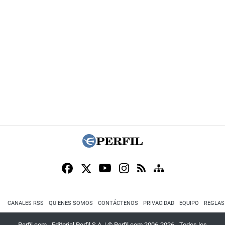
CANALES RSS
QUIENES SOMOS
CONTÁCTENOS
PRIVACIDAD
EQUIPO
REGLAS
Perfil.com - Editorial Perfil S.A.
| © Perfil.com 2006-2026 - Todos los