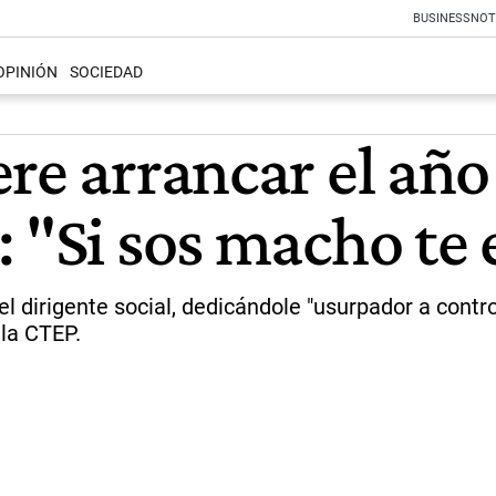
BUSINESS
NOT
OPINIÓN
SOCIEDAD
ere arrancar el añ
 "Si sos macho te e
el dirigente social, dedicándole "usurpador a contro
 la CTEP.