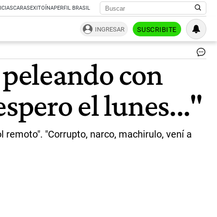
ICIAS
CARAS
EXITOÍNA
PERFIL BRASIL
INGRESAR
SUSCRIBITE
Ju
o peleando con
Gr
y
Lu
spero el lunes..."
Mi
Et
se
cr
en
l remoto". "Corrupto, narco, machirulo, vení a
Twi
|
NA