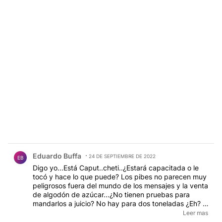
Comentario de Eduardo Buffa.
Eduardo Buffa
24 DE SEPTIEMBRE DE 2022
EB
Digo yo...Está Caput..cheti..¿Estará capacitada o le
tocó y hace lo que puede? Los pibes no parecen muy
peligrosos fuera del mundo de los mensajes y la venta
de algodón de azúcar...¿No tienen pruebas para
mandarlos a juicio? No hay para dos toneladas ¿Eh? Y
aunque el tema no es suicidio, me recuerda a la fiscal
Leer mas
que llegó cuando Berni ya le había hecho casi todo el