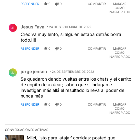
RESPONDER
0
0
COMPARTIR
MARCAR
trabajo.
COMO
INAPROPIADO
Comentario de Jesus Fava.
Jesus Fava
24 DE SEPTIEMBRE DE 2022
JF
Creo va muy lento, si alguien estaba detràs borra
todo.!!!!
RESPONDER
0
0
COMPARTIR
MARCAR
COMO
INAPROPIADO
Comentario de jorge jensen.
jorge jensen
24 DE SEPTIEMBRE DE 2022
JJ
Se quedaron dando vueltas entre los chats y el carrito
de copito de azúcar; saben que si indagan e
investigan más allá el resultado lo lleva al poder del
nunca más
RESPONDER
0
0
COMPARTIR
MARCAR
COMO
INAPROPIADO
CONVERSACIONES ACTIVAS
Este listado muestra los artículos con más comentarios en los últim
Un artículo de tendencia con el título "Milei, listo para 'atajar' 
Milei, listo para 'atajar' corridas: posteó que