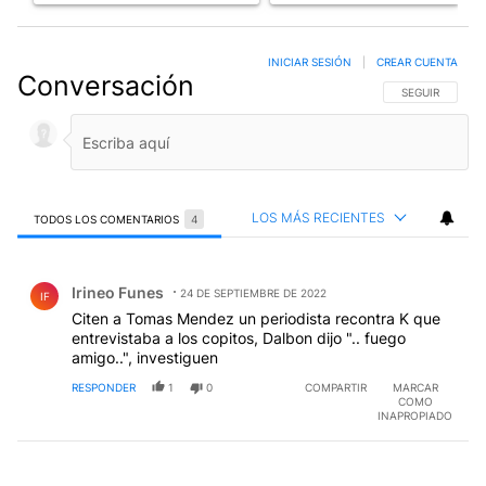
INICIAR SESIÓN
|
CREAR CUENTA
Conversación
SIGA ESTA CO
SEGUIR
LOS MÁS RECIENTES
TODOS LOS COMENTARIOS
4
Todos los comentarios
Comentario de Irineo Funes.
Irineo Funes
24 DE SEPTIEMBRE DE 2022
IF
Citen a Tomas Mendez un periodista recontra K que
entrevistaba a los copitos, Dalbon dijo ".. fuego
amigo..", investiguen
RESPONDER
1
0
COMPARTIR
MARCAR
COMO
INAPROPIADO