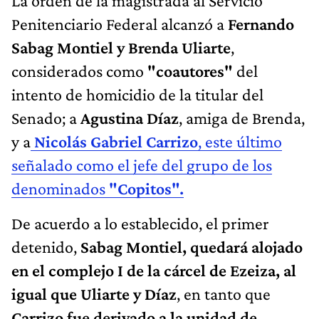
La orden de la magistrada al Servicio
Penitenciario Federal alcanzó a
Fernando
Sabag Montiel y Brenda Uliarte
,
considerados como
"coautores"
del
intento de homicidio de la titular del
Senado; a
Agustina Díaz
, amiga de Brenda,
y a
Nicolás Gabriel Carrizo
, este último
señalado como el jefe del grupo de los
denominados
"Copitos".
De acuerdo a lo establecido, el primer
detenido,
Sabag Montiel, quedará alojado
en el complejo I de la cárcel de Ezeiza, al
igual que Uliarte y Díaz
, en tanto que
Carrizo fue derivado a la unidad de