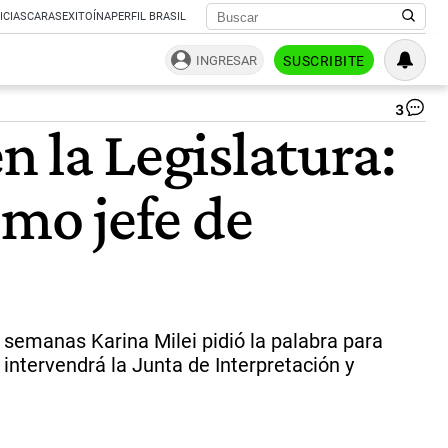
ICIAS
CARAS
EXITOÍNA
PERFIL BRASIL
INGRESAR
SUSCRIBITE
3
Ra
n la Legislatura:
Ma
|
Té
mo jefe de
 semanas Karina Milei pidió la palabra para
intervendrá la Junta de Interpretación y