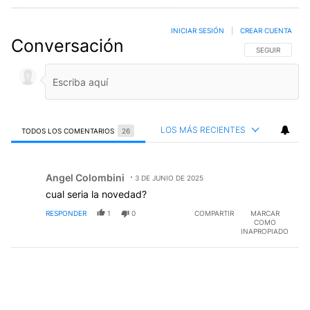
INICIAR SESIÓN
|
CREAR CUENTA
Conversación
SIGA ESTA CO
SEGUIR
LOS MÁS RECIENTES
TODOS LOS COMENTARIOS
26
Todos los comentarios
Comentario de Angel Colombini.
Angel Colombini
3 DE JUNIO DE 2025
AC
cual seria la novedad?
RESPONDER
1
0
COMPARTIR
MARCAR
COMO
INAPROPIADO