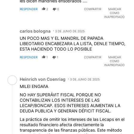
les dicen mandriles ensobrados ….
RESPONDER
2
0
COMPARTIR
MARCAR
COMO
INAPROPIADO
Comentario de carlos bologna.
carlos bologna
3 DE JUNIO DE 2025
CB
UN POCO MAS Y EL MANDRIL DE PAPADA
LIBEOTARIO ENCABEZARA LA LISTA, DENLE TIEMPO,
ESTA HACIENDO TODO LO POSIBLE
RESPONDER
1
1
COMPARTIR
MARCAR
COMO
INAPROPIADO
Comentario de Heinrich von Coenriag.
Heinrich von Coenriag
3 DE JUNIO DE 2025
HV
MILEI ENGAñA
NO HAY SUPERÁVIT FISCAL PORQUE NO
CONTABILIZAN LOS INTERESES DE LAS
LECAP/BONCAP. ESOS INTERESES AUMENTAN LA
DEUDA PUBLICA Y GENERAN DÉFICIT FISCAL.
La práctica de omitir los intereses de las Lecaps en el
resultado financiero afecta directamente la
transparencia de las finanzas públicas. Este método