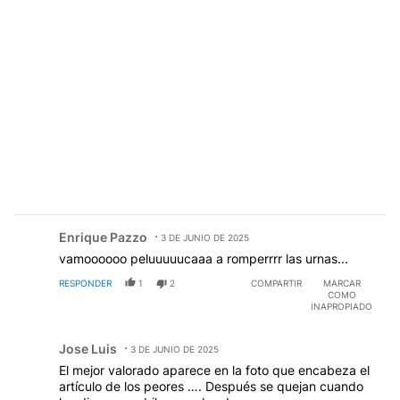
Comentario de Enrique Pazzo.
Enrique Pazzo
3 DE JUNIO DE 2025
EP
vamoooooo peluuuuucaaa a romperrrr las urnas...
RESPONDER
1
2
COMPARTIR
MARCAR
COMO
INAPROPIADO
Comentario de Jose Luis.
Jose Luis
3 DE JUNIO DE 2025
JL
El mejor valorado aparece en la foto que encabeza el
artículo de los peores …. Después se quejan cuando