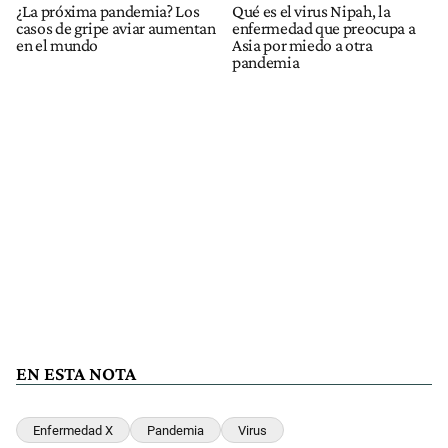
¿La próxima pandemia? Los
Qué es el virus Nipah, la
casos de gripe aviar aumentan
enfermedad que preocupa a
en el mundo
Asia por miedo a otra
pandemia
EN ESTA NOTA
Enfermedad X
Pandemia
Virus