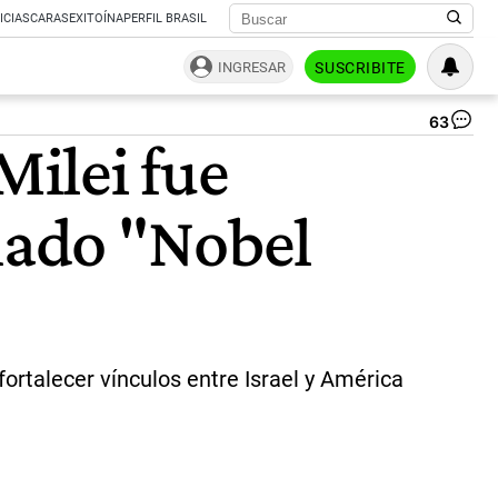
ICIAS
CARAS
EXITOÍNA
PERFIL BRASIL
INGRESAR
SUSCRIBITE
63
Mil
Milei fue
rec
el
Pr
amado "Nobel
Gé
|
Pr
ortalecer vínculos entre Israel y América