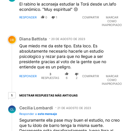
El rabino le aconseja estudiar la Torá desde un.lafo
económico. "Muy espiritual" 😒
RESPONDER
0
1
COMPARTIR
MARCAR
COMO
INAPROPIADO
Comentario de Diana Battista.
Diana Battista
20 DE AGOSTO DE 2023
DB
Que miedo me da este tipo. Esta loco. Es
absolutamente necesario hacerle un estudio
psicologico y rezar para que no llegue a ser
presidente gracias al voto de la gente que no
entiende que es un peligro.
3
RESPONDER
COMPARTIR
MARCAR
RESPUESTAS
6
2
COMO
INAPROPIADO
1 respuesta más antiguas
MOSTRAR RESPUESTAS MÁS ANTIGUAS
1
Respuesta de Cecilia Lombardi.
Cecilia Lombardi
21 DE AGOSTO DE 2023
CL
Responder a
este mensaje
Seguramente ella pase muy buen el estudio, no creo
que tu ídolo de barro tenga la misma suerte.
Decrepente grita desaforadamente, luego llora al