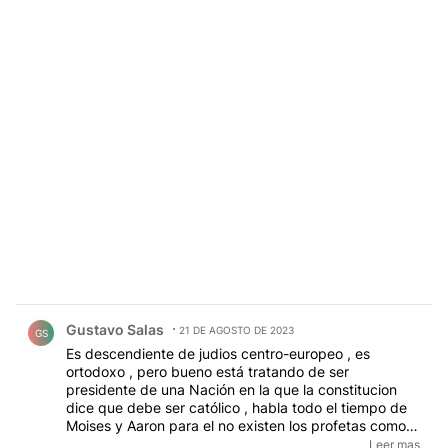
Comentario de Gustavo Salas.
Gustavo Salas
21 DE AGOSTO DE 2023
GS
Es descendiente de judios centro-europeo , es
ortodoxo , pero bueno está tratando de ser
presidente de una Nación en la que la constitucion
dice que debe ser católico , habla todo el tiempo de
Moises y Aaron para el no existen los profetas como
Isaias, etc. ni mucho menos el nuevo testamento de
Leer mas