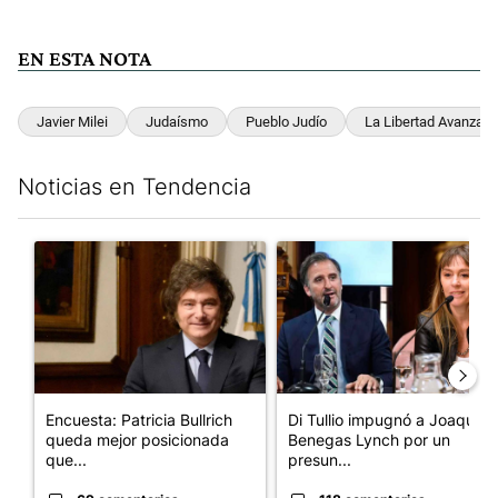
EN ESTA NOTA
Javier Milei
Judaísmo
Pueblo Judío
La Libertad Avanza
Noticias en Tendencia
Este listado muestra los artículos con más comentarios en los últim
Un artículo de tendencia con el título "Encuesta: Patricia Bull
Un artículo de tendencia con e
Encuesta: Patricia Bullrich
Di Tullio impugnó a Joaquín
queda mejor posicionada
Benegas Lynch por un
que...
presun...