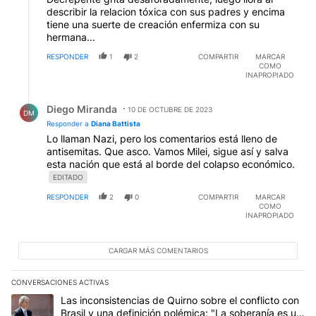
describir la relacion tóxica con sus padres y encima
tiene una suerte de creación enfermiza con su
hermana...
RESPONDER
1
2
COMPARTIR
MARCAR
COMO
INAPROPIADO
Respuesta de Diego Miranda.
Diego Miranda
10 DE OCTUBRE DE 2023
DM
Responder a
Diana Battista
Lo llaman Nazi, pero los comentarios está lleno de
antisemitas. Que asco. Vamos Milei, sigue así y salva
esta nación que está al borde del colapso económico.
EDITADO
RESPONDER
2
0
COMPARTIR
MARCAR
COMO
INAPROPIADO
CARGAR MÁS COMENTARIOS
CONVERSACIONES ACTIVAS
Este listado muestra los artículos con más comentarios en los últim
Un artículo de tendencia con el título "Las inconsistencias de Qui
Las inconsistencias de Quirno sobre el conflicto con
Brasil y una definición polémica: "La soberanía es un