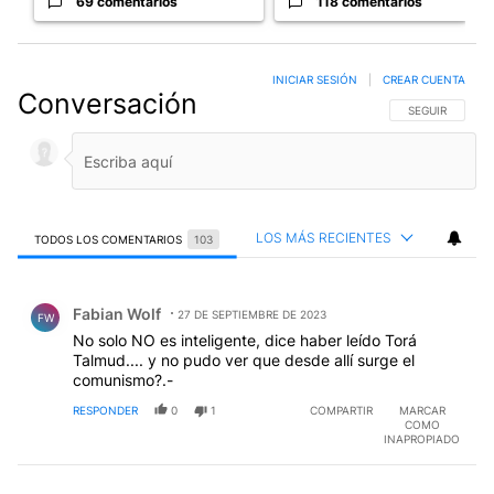
69 comentarios
118 comentarios
INICIAR SESIÓN
|
CREAR CUENTA
Conversación
SIGA ESTA CO
SEGUIR
LOS MÁS RECIENTES
TODOS LOS COMENTARIOS
103
Todos los comentarios
Comentario de Fabian Wolf.
Fabian Wolf
27 DE SEPTIEMBRE DE 2023
FW
No solo NO es inteligente, dice haber leído Torá
Talmud.... y no pudo ver que desde allí surge el
comunismo?.-
RESPONDER
0
1
COMPARTIR
MARCAR
COMO
INAPROPIADO