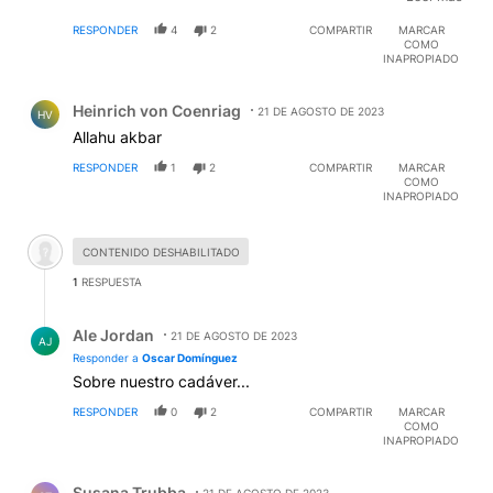
Nuestro Señor Jesuscristo . es clásico de quienes son
RESPONDER
4
2
COMPARTIR
MARCAR
judios , ahora que quiera vender las empresas del
COMO
Estado o sea de la nacion argentina para dolarizar la
INAPROPIADO
economia y entregarla a wall street y su amada Israel
Comentario de Heinrich von Coenriag.
es otra cosa , eso no se debe permitir .
Heinrich von Coenriag
21 DE AGOSTO DE 2023
HV
Allahu akbar
RESPONDER
1
2
COMPARTIR
MARCAR
COMO
INAPROPIADO
Comentario desactivado.
CONTENIDO DESHABILITADO
1
RESPUESTA
Respuesta de Ale Jordan.
Ale Jordan
21 DE AGOSTO DE 2023
AJ
Responder a
Oscar Domínguez
Sobre nuestro cadáver...
RESPONDER
0
2
COMPARTIR
MARCAR
COMO
INAPROPIADO
Comentario de Susana Trubba.
Susana Trubba