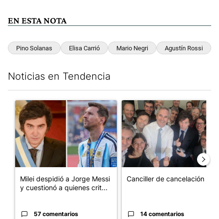
EN ESTA NOTA
Pino Solanas
Elisa Carrió
Mario Negri
Agustín Rossi
Noticias en Tendencia
Este listado muestra los artículos con más comentarios en los últim
Un artículo de tendencia con el título "Milei despidió a Jorge 
Un artículo de tendencia con e
Milei despidió a Jorge Messi
Canciller de cancelación
y cuestionó a quienes crit...
57 comentarios
14 comentarios