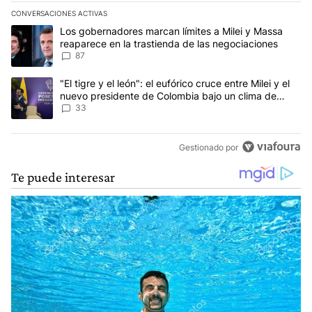
CONVERSACIONES ACTIVAS
Este listado muestra los artículos con más comentarios en los últim
Un artículo de tendencia con el título "Los gobernadores marcan l
Los gobernadores marcan límites a Milei y Massa
reaparece en la trastienda de las negociaciones
87
Un artículo de tendencia con el título ""El tigre y el león": el eu
"El tigre y el león": el eufórico cruce entre Milei y el
nuevo presidente de Colombia bajo un clima de
máxima tensión
33
Gestionado por