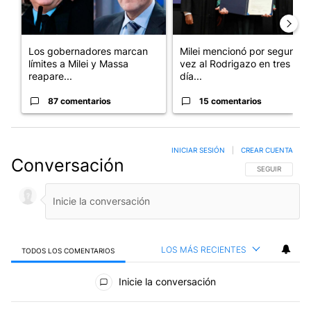
Los gobernadores marcan
Milei mencionó por segunda
límites a Milei y Massa
vez al Rodrigazo en tres
reapare...
día...
87 comentarios
15 comentarios
INICIAR SESIÓN
|
CREAR CUENTA
Conversación
SIGA ESTA CO
SEGUIR
LOS MÁS RECIENTES
TODOS LOS COMENTARIOS
Todos los comentarios
Inicie la conversación