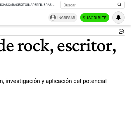
ICIAS
CARAS
EXITOÍNA
PERFIL BRASIL
INGRESAR
SUSCRIBITE
Mi
e rock, escritor,
Gri
|
TE
 investigación y aplicación del potencial