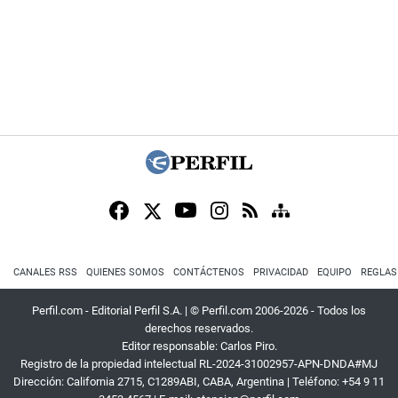
CANALES RSS
QUIENES SOMOS
CONTÁCTENOS
PRIVACIDAD
EQUIPO
REGLAS
Perfil.com - Editorial Perfil S.A.
| © Perfil.com 2006-2026 - Todos los
derechos reservados.
Editor responsable: Carlos Piro.
Registro de la propiedad intelectual RL-2024-31002957-APN-DNDA#MJ
Dirección:
California 2715
,
C1289ABI
,
CABA, Argentina
| Teléfono:
+54 9 11