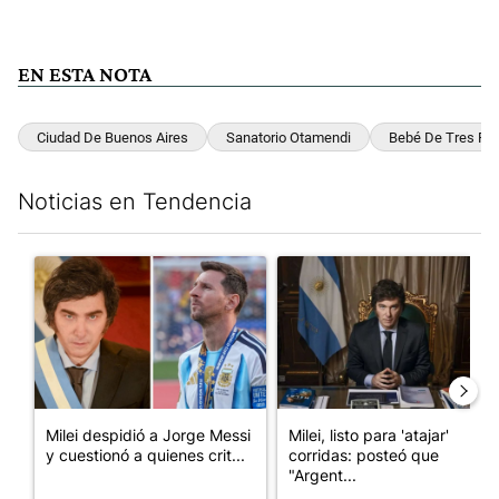
EN ESTA NOTA
Ciudad De Buenos Aires
Sanatorio Otamendi
Bebé De Tres Pa
Noticias en Tendencia
Este listado muestra los artículos con más comentarios en los últim
Un artículo de tendencia con el título "Milei despidió a Jorge 
Un artículo de tendencia con el
Milei despidió a Jorge Messi
Milei, listo para 'atajar'
y cuestionó a quienes crit...
corridas: posteó que
"Argent...