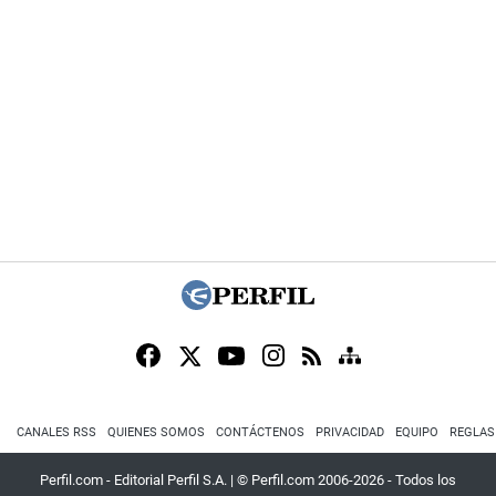
CANALES RSS
QUIENES SOMOS
CONTÁCTENOS
PRIVACIDAD
EQUIPO
REGLAS
Perfil.com - Editorial Perfil S.A.
| © Perfil.com 2006-2026 - Todos los