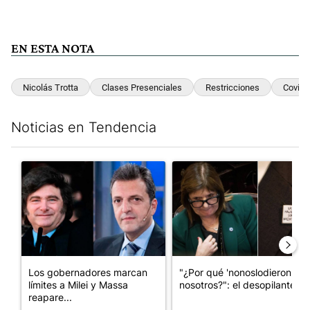
EN ESTA NOTA
Nicolás Trotta
Clases Presenciales
Restricciones
Covid1
Noticias en Tendencia
Este listado muestra los artículos con más comentarios en los últim
Un artículo de tendencia con el título "Los gobernadores marcan
Un artículo de tendencia con e
Los gobernadores marcan
"¿Por qué 'nonoslodieron' a
límites a Milei y Massa
nosotros?": el desopilante ...
reapare...