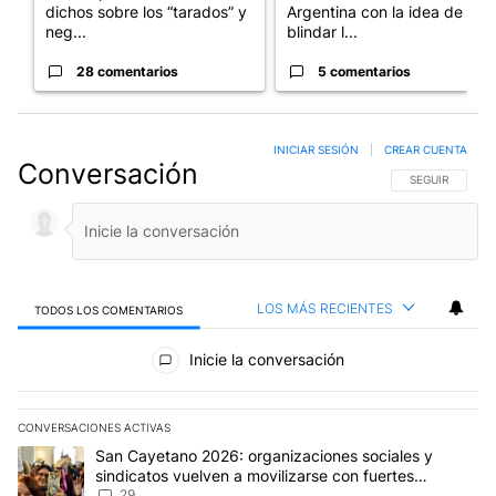
dichos sobre los “tarados” y
Argentina con la idea de
neg...
blindar l...
28 comentarios
5 comentarios
INICIAR SESIÓN
|
CREAR CUENTA
Conversación
SIGA ESTA CO
SEGUIR
LOS MÁS RECIENTES
TODOS LOS COMENTARIOS
Todos los comentarios
Inicie la conversación
CONVERSACIONES ACTIVAS
Este listado muestra los artículos con más comentarios en los últim
Un artículo de tendencia con el título "San Cayetano 2026: organi
San Cayetano 2026: organizaciones sociales y
sindicatos vuelven a movilizarse con fuertes
reclamos al Gobierno
29