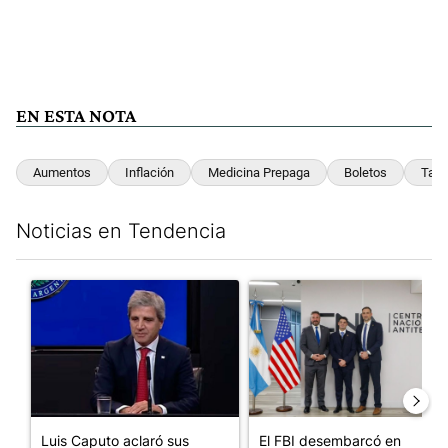
EN ESTA NOTA
Aumentos
Inflación
Medicina Prepaga
Boletos
Tari
Noticias en Tendencia
Este listado muestra los artículos con más comentarios en los últim
Un artículo de tendencia con el título "Luis Caputo aclaró sus 
Un artículo de tendencia con el
Luis Caputo aclaró sus
El FBI desembarcó en