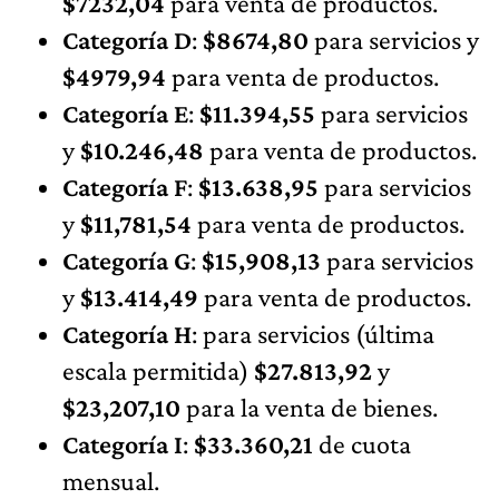
$7232,04
para
venta de productos.
Categoría D
:
$8674,80
para
servicios y
$4979,94
para venta de productos.
Categoría E
:
$11.394,55
para
servicios
y
$10.246,48
para venta de productos.
Categoría F
:
$13.638,95
para servicios
y
$11,781,54
para venta de productos.
Categoría G
:
$15,908,13
para servicios
y
$13.414,49
para venta de productos.
Categoría H
: para servicios (última
escala permitida)
$27.813,92
y
$23,207,10
para la venta de bienes.
Categoría I
:
$33.360,21
de cuota
mensual.