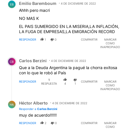
Emilio Baremboum
4 DE DICIEMBRE DE 2022
EB
Ahhh pero macri
NO MAS K
EL PAIS SUMERGIDO EN LA MISERIA,LA INFLACIÓN,
LA FUGA DE EMPRESAS,LA EMIGRACIÓN RECORD
RESPONDER
1
0
COMPARTIR
MARCAR
COMO
INAPROPIADO
Comentario de Carlos Berzini.
Carlos Berzini
4 DE DICIEMBRE DE 2022
CB
Que a la Deuda Argentina la pagué la chorra exitosa
con lo que le robó al País
1
RESPONDER
COMPARTIR
MARCAR
RESPUESTA
4
1
COMO
INAPROPIADO
Respuesta de Héctor Alberto.
Héctor Alberto
4 DE DICIEMBRE DE 2022
HA
Responder a
Carlos Berzini
muy de acuerdo!!!!!!
RESPONDER
2
0
COMPARTIR
MARCAR
COMO