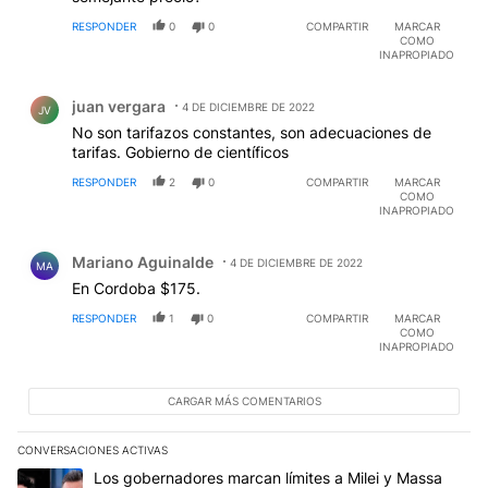
RESPONDER
0
0
COMPARTIR
MARCAR
COMO
INAPROPIADO
Comentario de juan vergara.
juan vergara
4 DE DICIEMBRE DE 2022
JV
No son tarifazos constantes, son adecuaciones de
tarifas. Gobierno de científicos
RESPONDER
2
0
COMPARTIR
MARCAR
COMO
INAPROPIADO
Comentario de Mariano Aguinalde.
Mariano Aguinalde
4 DE DICIEMBRE DE 2022
MA
En Cordoba $175.
RESPONDER
1
0
COMPARTIR
MARCAR
COMO
INAPROPIADO
CARGAR MÁS COMENTARIOS
CONVERSACIONES ACTIVAS
Este listado muestra los artículos con más comentarios en los últim
Un artículo de tendencia con el título "Los gobernadores marcan l
Los gobernadores marcan límites a Milei y Massa