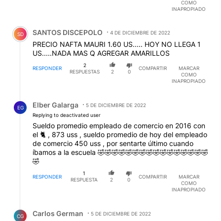
COMO
INAPROPIADO
Comentario de SANTOS DISCEPOLO.
SANTOS DISCEPOLO
4 DE DICIEMBRE DE 2022
SD
PRECIO NAFTA MAURI 1.60 US..... HOY NO LLEGA 1
US.....NADA MAS Q AGREGAR AMARILLOS
2
RESPONDER
COMPARTIR
MARCAR
RESPUESTAS
2
0
COMO
INAPROPIADO
Respuesta de Elber Galarga.
Elber Galarga
5 DE DICIEMBRE DE 2022
EG
Replying to deactivated user
Sueldo promedio empleado de comercio en 2016 con
el 🐈 , 873 uss , sueldo promedio de hoy del empleado
de comercio 450 uss , por sentarte último cuando
íbamos a la escuela 🤣🤣🤣🤣🤣🤣🤣🤣🤣🤣🤣🤣🤣🤣🤣🤣
🤣
1
RESPONDER
COMPARTIR
MARCAR
RESPUESTA
2
0
COMO
INAPROPIADO
Respuesta de Carlos German.
Carlos German
5 DE DICIEMBRE DE 2022
CG