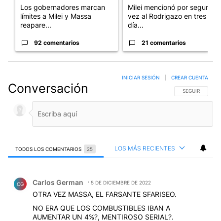
Los gobernadores marcan
Milei mencionó por segunda
límites a Milei y Massa
vez al Rodrigazo en tres
reapare...
día...
92 comentarios
21 comentarios
INICIAR SESIÓN
|
CREAR CUENTA
Conversación
SIGA ESTA CO
SEGUIR
LOS MÁS RECIENTES
TODOS LOS COMENTARIOS
25
Todos los comentarios
Comentario de Carlos German.
Carlos German
5 DE DICIEMBRE DE 2022
CG
OTRA VEZ MASSA, EL FARSANTE SFARISEO.
NO ERA QUE LOS COMBUSTIBLES IBAN A
AUMENTAR UN 4%?, MENTIROSO SERIAL?.