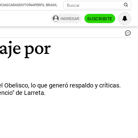
ICIAS
CARAS
EXITOÍNA
PERFIL BRASIL
INGRESAR
SUSCRIBITE
El
aje por
ex
ca
de
Cal
Pat
Fon
ca
en
 Obelisco, lo que generó respaldo y críticas.
el
encio" de Larreta.
ac
ho
a
las
ví
de
Cr
al