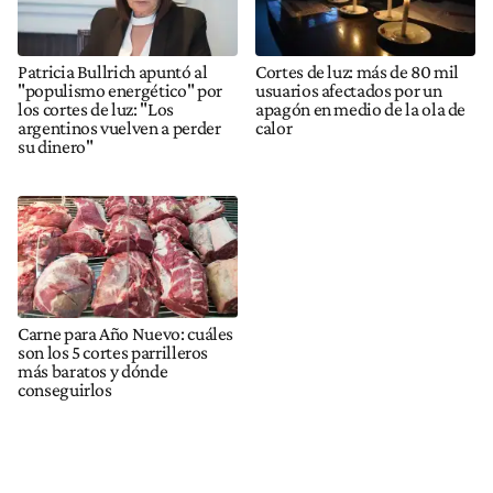
Patricia Bullrich apuntó al
Cortes de luz: más de 80 mil
"populismo energético" por
usuarios afectados por un
los cortes de luz: "Los
apagón en medio de la ola de
argentinos vuelven a perder
calor
su dinero"
Carne para Año Nuevo: cuáles
son los 5 cortes parrilleros
más baratos y dónde
conseguirlos