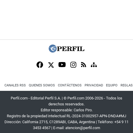
CANALES RSS
QUIENES SOMOS
CONTÁCTENOS
PRIVACIDAD
EQUIPO
REGLAS
Perfil.com - Editorial Perfil S.A.
| © Perfil.com 2006-2026 - Todos los
derechos reservados.
Editor responsable: Carlos Piro.
Registro de la propiedad intelectual RL-2024-31002957-APN-DNDA#MJ
Dirección:
California 2715
,
C1289ABI
,
CABA, Argentina
| Teléfono:
+54 9 11
3453 4567
| E-mail:
atencion@perfil.com