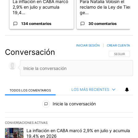
La inflación en CABA marcó
Para Natalia Volosin el
2,9% en julio y acumula
reclamo de la Ley de Tierras
19,4...
ge...
134 comentarios
30 comentarios
INICIAR SESIÓN
|
CREAR CUENTA
Conversación
SIGA ESTA CO
SEGUIR
LOS MÁS RECIENTES
TODOS LOS COMENTARIOS
Todos los comentarios
Inicie la conversación
CONVERSACIONES ACTIVAS
Este listado muestra los artículos con más comentarios en los últim
Un artículo de tendencia con el título "La inflación en CABA mar
La inflación en CABA marcó 2,9% en julio y acumula
19,4% en 2026