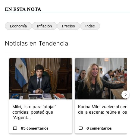
EN ESTA NOTA
Economía
Inflación
Precios
Indec
Noticias en Tendencia
Este listado muestra los artículos con más comentarios en los últim
Un artículo de tendencia con el título "Milei, listo para 'atajar
Un artículo de tendencia con e
Milei, listo para 'atajar'
Karina Milei vuelve al centro
corridas: posteó que
de la escena: reúne a los...
"Argent...
65 comentarios
6 comentarios