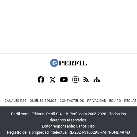
CANALES RSS
QUIENES SOMOS
CONTÁCTENOS
PRIVACIDAD
EQUIPO
REGLAS
Perfil.com - Editorial Perfil S.A.
| © Perfil.com 2006-2026 - Todos los
derechos reservados.
Editor responsable: Carlos Piro.
Registro de la propiedad intelectual RL-2024-31002957-APN-DNDA#MJ