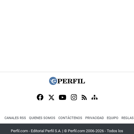
CANALES RSS
QUIENES SOMOS
CONTÁCTENOS
PRIVACIDAD
EQUIPO
REGLAS
Perfil.com - Editorial Perfil S.A.
| © Perfil.com 2006-2026 - Todos los