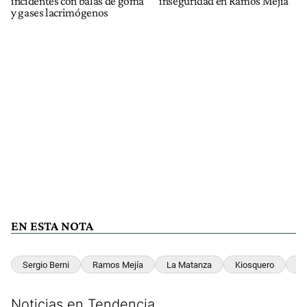
incidentes con balas de goma
inseguridad en Ramos Mejía
y gases lacrimógenos
EN ESTA NOTA
Sergio Berni
Ramos Mejía
La Matanza
Kiosquero
In
Noticias en Tendencia