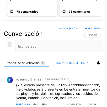
78 comentarios
23 comentarios
INICIAR SESIÓN
|
CREAR CUENTA
Conversación
SIGA ESTA CO
SEGUIR
LOS MÁS RECIENTES
TODOS LOS COMENTARIOS
2
Todos los comentarios
Comentario de rosendo Blanes.
rosendo Blanes
2 DE ENERO DE 2025
RB
¿Y el estado presente de Kicillof? Ahhhhhhhhhhhhhhh,
me olvidaba, está presente en los entretenimientos de
las playas y los viajes de egresados y los sueldos de
Donda, Batakis, Capitanich, Insaurralde...
RESPONDER
1
0
COMPARTIR
MARCAR