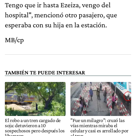
Tengo que ir hasta Ezeiza, vengo del
hospital", mencionó otro pasajero, que
esperaba con su hija en la estación.
MB/cp
TAMBIÉN TE PUEDE INTERESAR
El robo a un tren cargado de
"Fue un milagro": cruzó las
soja: detuvieron a 10
vías mientras miraba el
sospechosos pero después los
celular y casi es arrollado por
liberaron
el tren