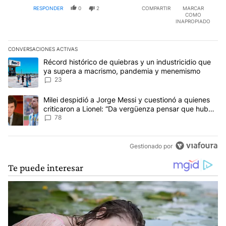
RESPONDER
0
2
COMPARTIR
MARCAR
COMO
INAPROPIADO
CONVERSACIONES ACTIVAS
Este listado muestra los artículos con más comentarios en los últim
Un artículo de tendencia con el título "Récord histórico de quie
Récord histórico de quiebras y un industricidio que
ya supera a macrismo, pandemia y menemismo
23
Un artículo de tendencia con el título "Milei despidió a Jorge Mes
Milei despidió a Jorge Messi y cuestionó a quienes
criticaron a Lionel: “Da vergüenza pensar que hubo
anti-Messi”
78
Gestionado por