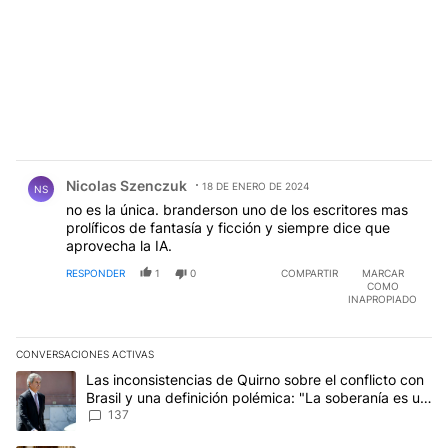
Comentario de Nicolas Szenczuk.
Nicolas Szenczuk
18 DE ENERO DE 2024
NS
no es la única. branderson uno de los escritores mas
prolíficos de fantasía y ficción y siempre dice que
aprovecha la IA.
RESPONDER
1
0
COMPARTIR
MARCAR
COMO
INAPROPIADO
CONVERSACIONES ACTIVAS
Este listado muestra los artículos con más comentarios en los últim
Un artículo de tendencia con el título "Las inconsistencias de Qui
Las inconsistencias de Quirno sobre el conflicto con
Brasil y una definición polémica: "La soberanía es un
concepto antiguo"
137