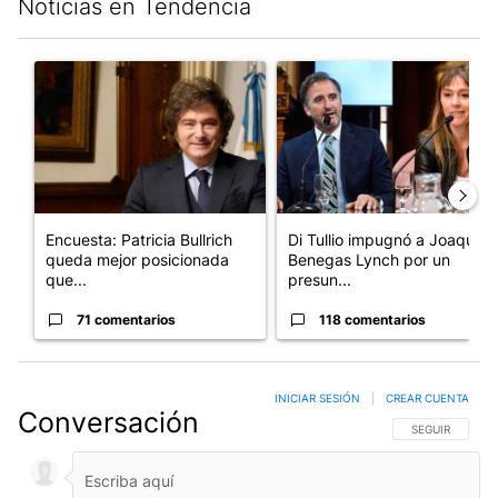
Noticias en Tendencia
Este listado muestra los artículos con más comentarios en los últim
Un artículo de tendencia con el título "Encuesta: Patricia Bull
Un artículo de tendencia con e
Encuesta: Patricia Bullrich
Di Tullio impugnó a Joaquín
queda mejor posicionada
Benegas Lynch por un
que...
presun...
71 comentarios
118 comentarios
INICIAR SESIÓN
|
CREAR CUENTA
Conversación
SIGA ESTA CO
SEGUIR