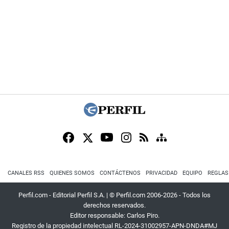
CANALES RSS
QUIENES SOMOS
CONTÁCTENOS
PRIVACIDAD
EQUIPO
REGLAS
Perfil.com - Editorial Perfil S.A.
| © Perfil.com 2006-2026 - Todos los
derechos reservados.
Editor responsable: Carlos Piro.
Registro de la propiedad intelectual RL-2024-31002957-APN-DNDA#MJ