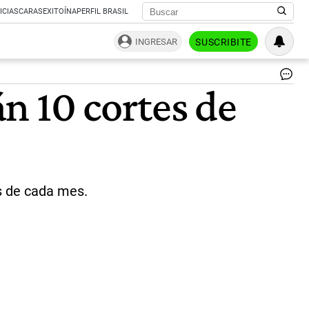
ICIAS
CARAS
EXITOÍNA
PERFIL BRASIL
INGRESAR
SUSCRIBITE
Ca
n 10 cortes de
va
|
Su
Ca
s de cada mes.