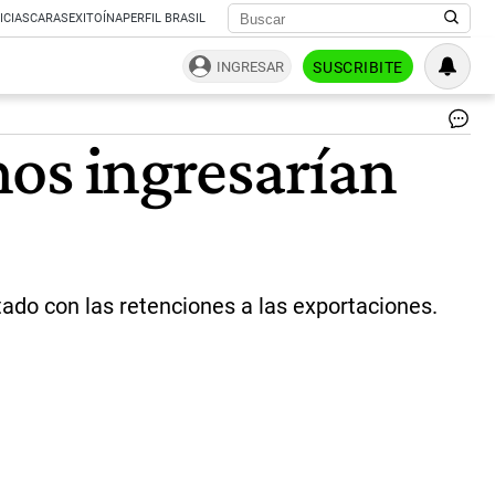
ICIAS
CARAS
EXITOÍNA
PERFIL BRASIL
INGRESAR
SUSCRIBITE
Pr
anos ingresarían
de
so
arg
|
Su
Ca
tado con las retenciones a las exportaciones.